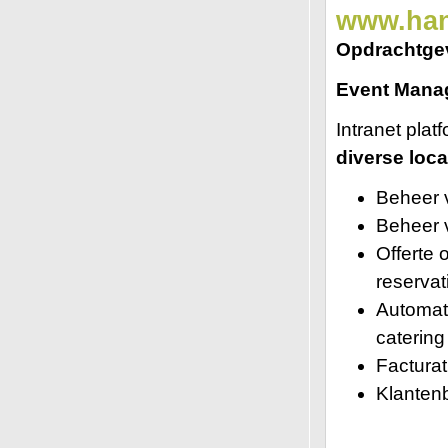
www.han
Opdrachtge
Event Manag
Intranet plat
diverse loca
Beheer 
Beheer 
Offerte 
reservat
Automati
catering
Facturat
Klan