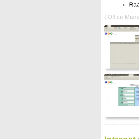
Raa
{ Office Man