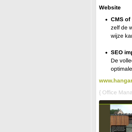
Website
CMS of
zelf de 
wijze ka
SEO im
De volle
optimale
www.hangar
{ Office Man