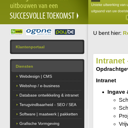
Unieke uitwerking van 
uitgaand van uw doelste
U bent hier:
R
Klantenportaal
Intranet
Diensten
Opdrachtge
Webdesign | CMS
Intranet
Webshop / e-business
Ingave 
Database ontwikkeling & intranet
Sch
Terugvindbaarheid - SEO / SEA
Sch
Software | maatwerk | pakketten
Pro
Vrij
Grafische Vormgeving