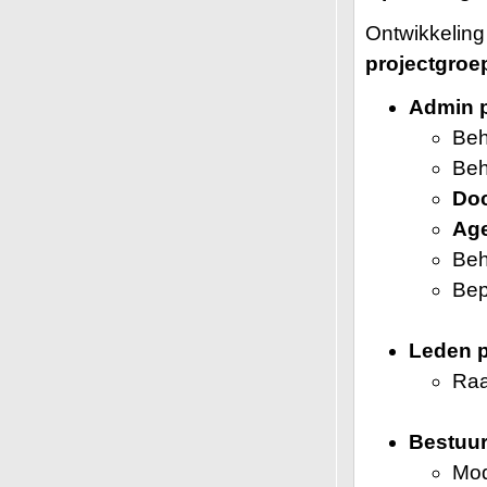
Ontwikkeling
projectgro
Admin p
Beh
Beh
Do
Ag
Beh
Bep
Leden p
Raa
Bestuur
Mod