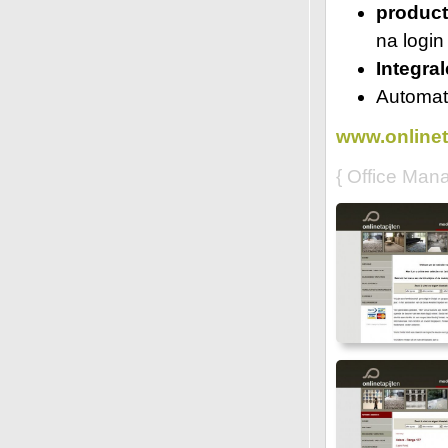
produc
na login
Integra
Automati
www.onlinet
{ Office Man