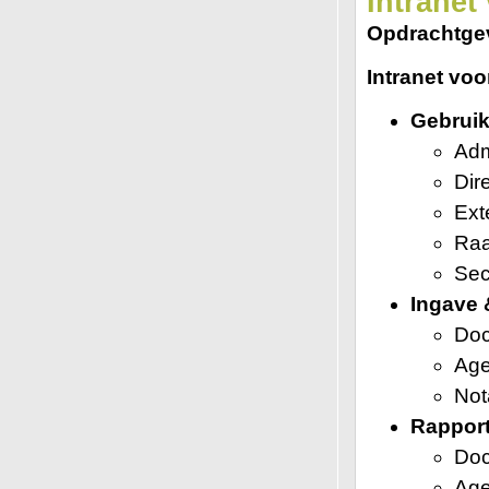
Intranet
Opdrachtge
Intranet voo
Gebruik
Ad
Dir
Ext
Raa
Sec
Ingave 
Do
Ag
Not
Rapport
Do
Ag