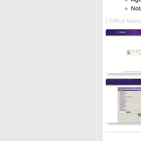
Not
{ Office Man