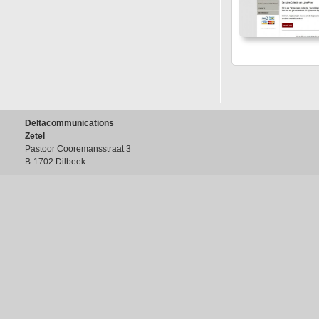
Deltacommunications
Zetel
Pastoor Cooremansstraat 3
B-1702 Dilbeek